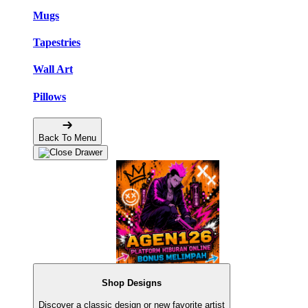
Mugs
Tapestries
Wall Art
Pillows
Back To Menu
Shop Designs
Discover a classic design or new favorite artist