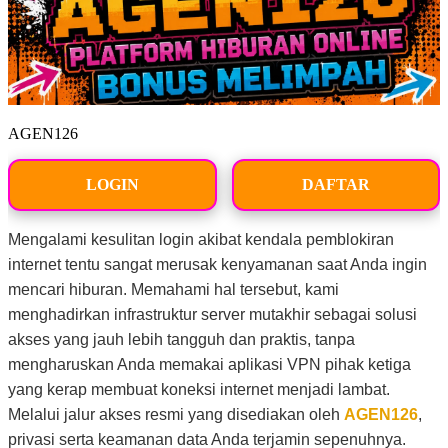
AGEN126
LOGIN
DAFTAR
Mengalami kesulitan login akibat kendala pemblokiran
internet tentu sangat merusak kenyamanan saat Anda ingin
mencari hiburan. Memahami hal tersebut, kami
menghadirkan infrastruktur server mutakhir sebagai solusi
akses yang jauh lebih tangguh dan praktis, tanpa
mengharuskan Anda memakai aplikasi VPN pihak ketiga
yang kerap membuat koneksi internet menjadi lambat.
Melalui jalur akses resmi yang disediakan oleh
AGEN126
,
privasi serta keamanan data Anda terjamin sepenuhnya.