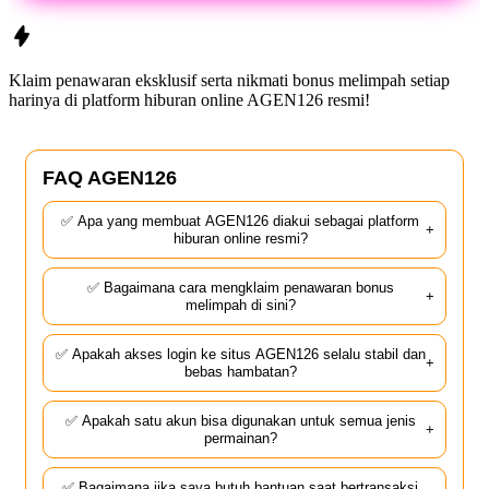
Klaim penawaran eksklusif serta nikmati bonus melimpah setiap
harinya di platform hiburan online
AGEN126
resmi!
FAQ AGEN126
✅ Apa yang membuat AGEN126 diakui sebagai platform
+
hiburan online resmi?
✅ Bagaimana cara mengklaim penawaran bonus
+
melimpah di sini?
✅ Apakah akses login ke situs AGEN126 selalu stabil dan
+
bebas hambatan?
✅ Apakah satu akun bisa digunakan untuk semua jenis
+
permainan?
✅ Bagaimana jika saya butuh bantuan saat bertransaksi