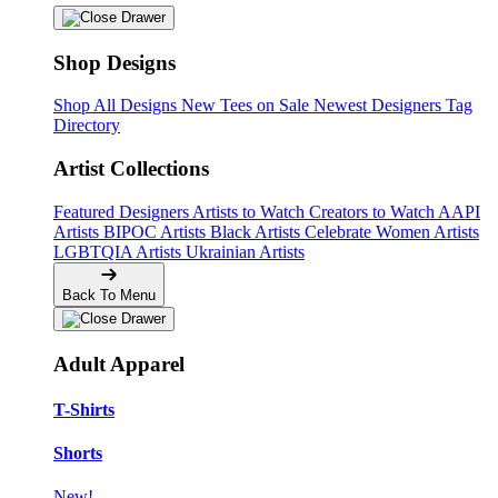
Shop Designs
Shop All Designs
New Tees on Sale
Newest Designers
Tag
Directory
Artist Collections
Featured Designers
Artists to Watch
Creators to Watch
AAPI
Artists
BIPOC Artists
Black Artists
Celebrate Women Artists
LGBTQIA Artists
Ukrainian Artists
Back To Menu
Adult Apparel
T-Shirts
Shorts
New!