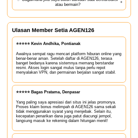
+
atau bermain?
Ulasan Member Setia AGEN126
⭐⭐⭐⭐⭐ Kevin Andhika, Pontianak
Awalnya sempat ragu mencari platform hiburan online yang
benar-benar aman. Setelah daftar di AGEN126, terasa
banget bedanya karena sistemnya memang berstandar
resmi. Akses login sangat mulus tanpa perlu repot
menyalakan VPN, dan permainan berjalan sangat stabil.
⭐⭐⭐⭐⭐ Bagas Pratama, Denpasar
Yang paling saya apresiasi dari situs ini jelas promonya.
Proses klaim bonus melimpah di AGEN126 sama sekali
tidak menggunakan syarat yang menjebak. Selain itu,
kecepatan penarikan dana juga patut diacungi jempol,
langsung masuk ke rekening dalam hitungan menit!