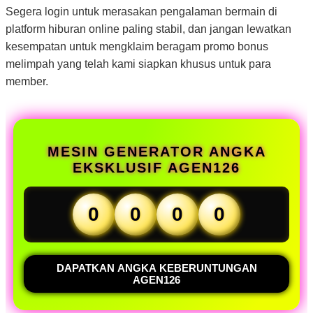
Segera login untuk merasakan pengalaman bermain di
platform hiburan online paling stabil, dan jangan lewatkan
kesempatan untuk mengklaim beragam promo bonus
melimpah yang telah kami siapkan khusus untuk para
member.
MESIN GENERATOR ANGKA
EKSKLUSIF AGEN126
0
0
0
0
DAPATKAN ANGKA KEBERUNTUNGAN
AGEN126