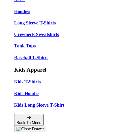
Hoodies
Long Sleeve T-Shirts
Crewneck Sweatshirts
Tank Tops
Baseball T-Shirts
Kids Apparel
Kids T-Shirts
Kids Hoodie
Kids Long Sleeve T-Shirt
Back To Menu